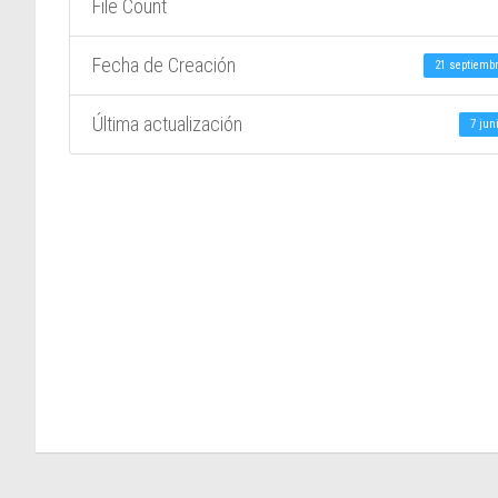
File Count
Fecha de Creación
21 septiembr
Última actualización
7 jun