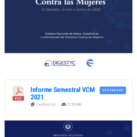
Informe Semestral VCM
DESCARGAR
2021
1 archivo (s)
12.29 MB