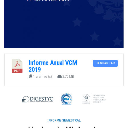
Informe Anual VCM
DESCARGAR
2019
1 archivo (s)
2.75 MB