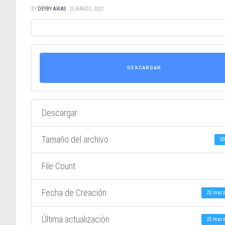
BY
DEYBY ARIAS
·
25 MARZO, 2022
DESCARGAR
Descargar
Tamaño del archivo
50
File Count
Fecha de Creación
25 marz
Última actualización
25 marz