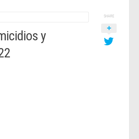
SHARE
icidios y
22