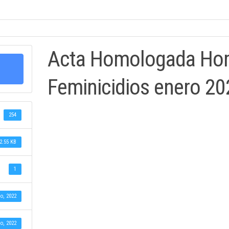
Acta Homologada Hom
Feminicidios enero 20
254
2.55 KB
1
o, 2022
o, 2022