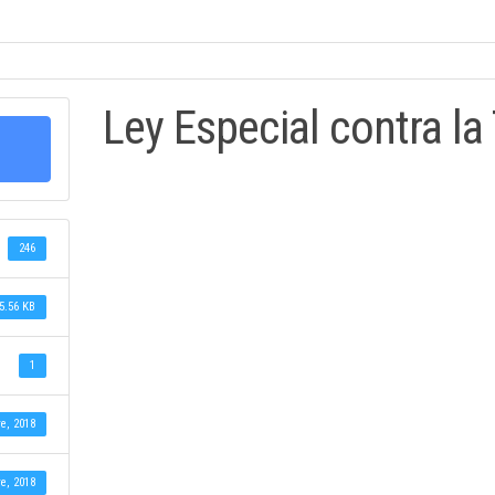
Ley Especial contra la
246
5.56 KB
1
e, 2018
e, 2018