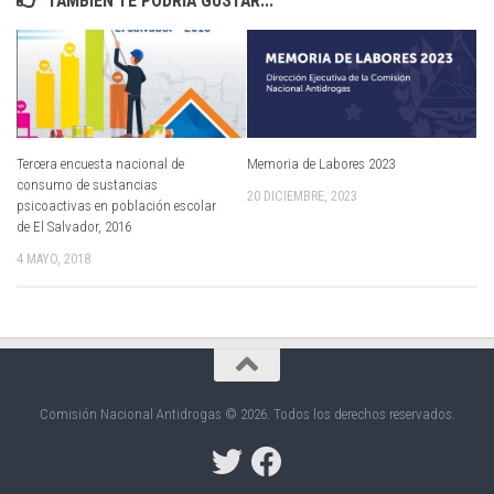
TAMBIÉN TE PODRÍA GUSTAR...
Tercera encuesta nacional de
Memoria de Labores 2023
consumo de sustancias
20 DICIEMBRE, 2023
psicoactivas en población escolar
de El Salvador, 2016
4 MAYO, 2018
Comisión Nacional Antidrogas © 2026. Todos los derechos reservados.