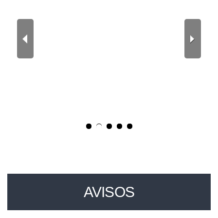
Previ
Next
ous
AVISOS