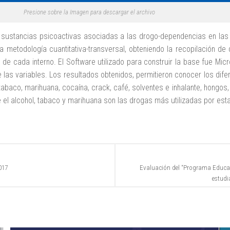
Presione sobre la Imagen para descargar el archivo
e sustancias psicoactivas asociadas a las drogo-dependencias en las 
a metodología cuantitativa-transversal, obteniendo la recopilación d
 de cada interno. El Software utilizado para construir la base fue Mic
e las variables. Los resultados obtenidos, permitieron conocer los dife
l, tabaco, marihuana, cocaína, crack, café, solventes e inhalante, hong
 el alcohol, tabaco y marihuana son las drogas más utilizadas por esta
017
Evaluación del “Programa Educac
estudia